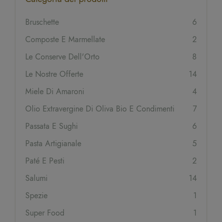
Bruschette
6
Composte E Marmellate
2
Le Conserve Dell'Orto
8
Le Nostre Offerte
14
Miele Di Amaroni
4
Olio Extravergine Di Oliva Bio E Condimenti
7
Passata E Sughi
6
Pasta Artigianale
5
Paté E Pesti
2
Salumi
14
Spezie
1
Super Food
1