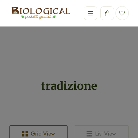
tradizione
Grid View
List View