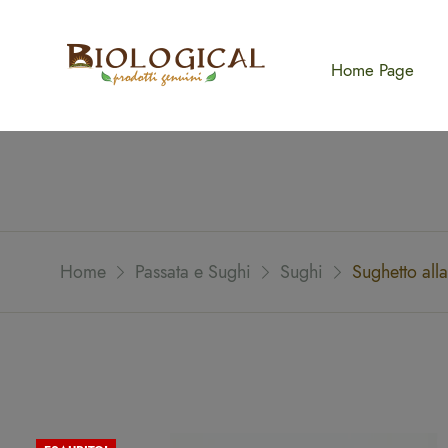
Home Page
Home
Passata e Sughi
Sughi
Sughetto al