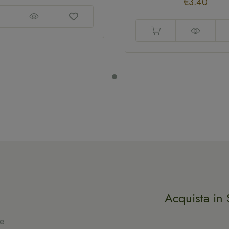
€
3.40
Acquista in 
e