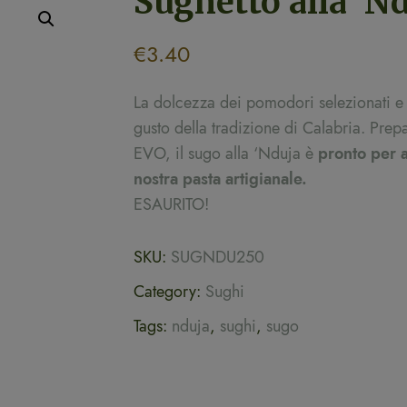
Sughetto alla ‘N
€
3.40
La dolcezza dei pomodori selezionati e i
gusto della tradizione di Calabria. Pre
EVO, il sugo alla ‘Nduja è
pronto per a
nostra pasta artigianale.
ESAURITO!
SKU:
SUGNDU250
Category:
Sughi
Tags:
nduja
,
sughi
,
sugo