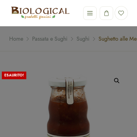
Home
Passata e Sughi
Sughi
Sughetto alle M
ESAURITO!